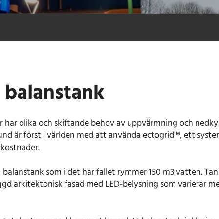
 balanstank
 har olika och skiftande behov av uppvärmning och nedky
 Lund är först i världen med att använda ectogrid™, ett sys
 kostnader.
en balanstank som i det här fallet rymmer 150 m3 vatten. Ta
ggd arkitektonisk fasad med LED-belysning som varierar m