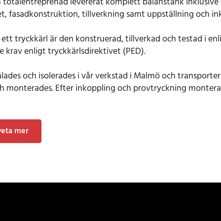
totalentreprenad levererat komplett balanstank inklusive
t, fasadkonstruktion, tillverkning samt uppställning och i
ett tryckkärl är den konstruerad, tillverkad och testad i e
e krav enligt tryckkärlsdirektivet (PED).
lades och isolerades i vår verkstad i Malmö och transporter
ch monterades. Efter inkoppling och provtryckning monterad
 veta mer