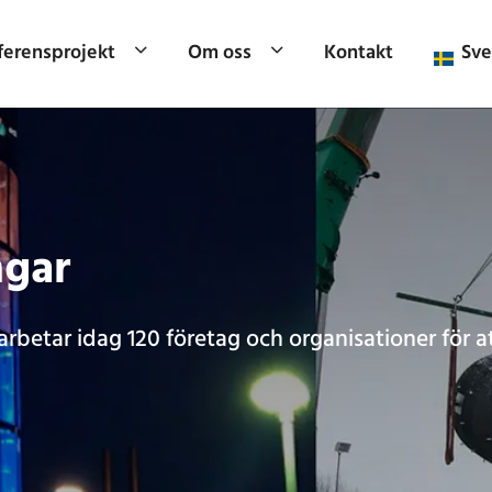
ferensprojekt
Om oss
Kontakt
Sve
ngar
rbetar idag 120 företag och organisationer för at