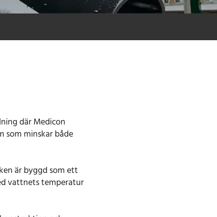
lning där Medicon
tem som minskar både
nken är byggd som ett
ed vattnets temperatur