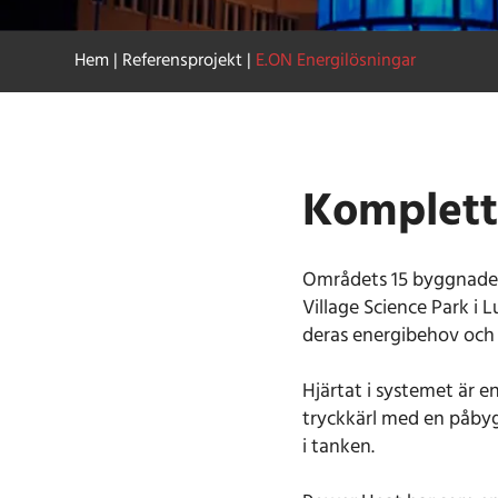
Hem
|
Referensprojekt
|
E.ON Energilösningar
Komplett
Områdets 15 byggnader
Village Science Park i
deras energibehov och
Hjärtat i systemet är 
tryckkärl med en påby
i tanken.