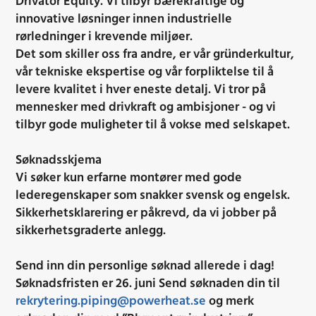
Drivator Equity. Vi tilbyr bærekraftige og
innovative løsninger innen industrielle
rørledninger i krevende miljøer.
Det som skiller oss fra andre, er vår gründerkultur,
vår tekniske ekspertise og vår forpliktelse til å
levere kvalitet i hver eneste detalj.
Vi tror på
mennesker med drivkraft og ambisjoner - og vi
tilbyr gode muligheter til å vokse med selskapet.
Søknadsskjema
Vi søker kun erfarne montører med gode
lederegenskaper som snakker svensk og engelsk.
Sikkerhetsklarering er påkrevd, da vi jobber på
sikkerhetsgraderte anlegg.
Send inn din personlige søknad allerede i dag!
Søknadsfristen er 26. juni
Send søknaden din til
rekrytering.piping@powerheat.se
og merk