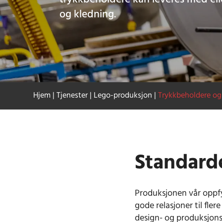
og kledning.
Hjem
|
Tjenester
|
Lego-produksjon
|
Trykkbeholdere og
Standarde
Produksjonen vår oppfyl
gode relasjoner til fle
design- og produksjons