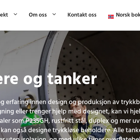
jekt
Om oss
Kontakt oss
Norsk bo
re og tanker
g erfaring innen design og produksjon av trykk
ning eller trenger hjelp med designet, kan vi hje
ler som P235GH, rustfritt stål, duplex og mer uv
 kan også designe trykkløse beholdere. Alle tank
er uten isolasjon, og med ulike typer overflateb