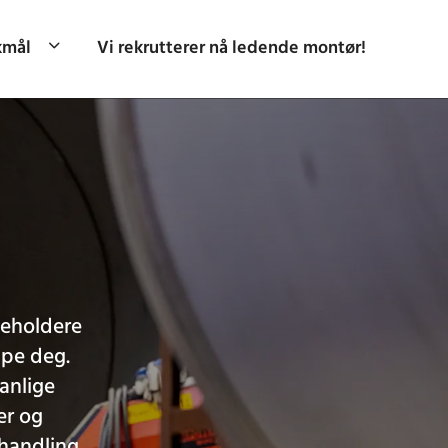
kmål
Vi rekrutterer nå ledende montør!
beholdere
lpe deg.
anlige
er og
ehandling