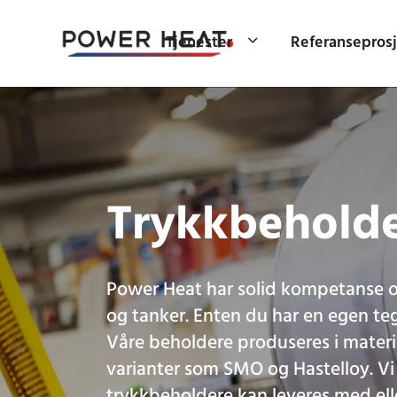
Tjenester
Referansepros
Trykkbeholde
Power Heat har solid kompetanse o
og tanker. Enten du har en egen teg
Våre beholdere produseres i materia
varianter som SMO og Hastelloy. Vi
trykkbeholdere kan leveres med ell