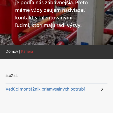
je podľa nás zábavnejšia. Preto
máme vždy záujem nadviazať
kontakt s talentovanými
ľuďmi, ktorí majú radi výzvy.
Domov
|
Kariéra
SLUŽBA
Vedúci montážnik priemyselných potrubí