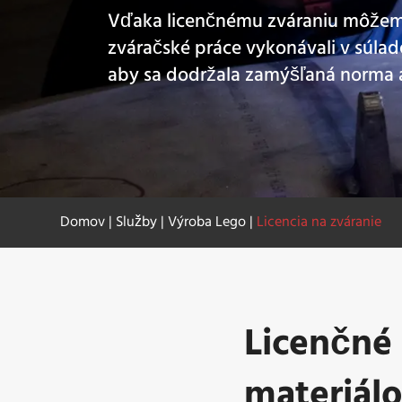
Vďaka licenčnému zváraniu môžeme
zváračské práce vykonávali v súla
aby sa dodržala zamýšľaná norma a 
Domov
|
Služby
|
Výroba Lego
|
Licencia na zváranie
Licenčné
materiál