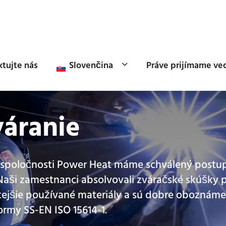
tujte nás
Slovenčina
Práve prijímame ve
váranie
v spoločnosti Power Heat máme schválený postup
Naši zamestnanci absolvovali zváračské skúšky 
tejšie používané materiály a sú dobre oboznáme
rmy SS-EN ISO 15614-1.