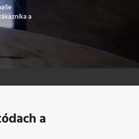
naše
zákazníka a
tódach a