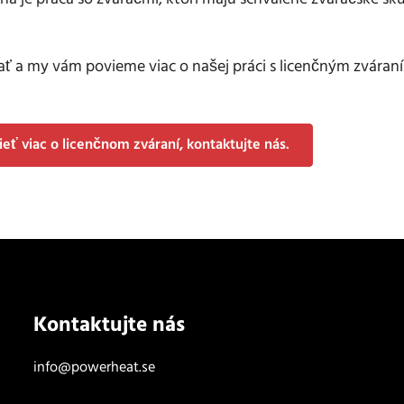
 a my vám povieme viac o našej práci s licenčným zváraní
eť viac o licenčnom zváraní, kontaktujte nás.
Kontaktujte nás
info@powerheat.se