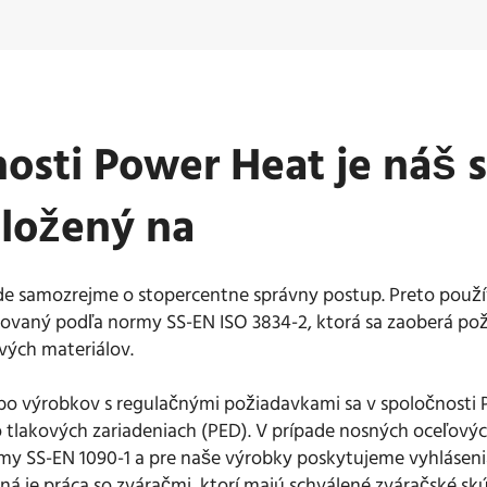
osti Power Heat je náš 
aložený na
 ide samozrejme o stopercentne správny postup. Preto po
fikovaný podľa normy SS-EN ISO 3834-2, ktorá sa zaoberá po
vých materiálov.
ebo výrobkov s regulačnými požiadavkami sa v spoločnosti
tlakových zariadeniach (PED). V prípade nosných oceľovýc
rmy SS-EN 1090-1 a pre naše výrobky poskytujeme vyhlásen
ná je práca so zváračmi, ktorí majú schválené zváračské skú