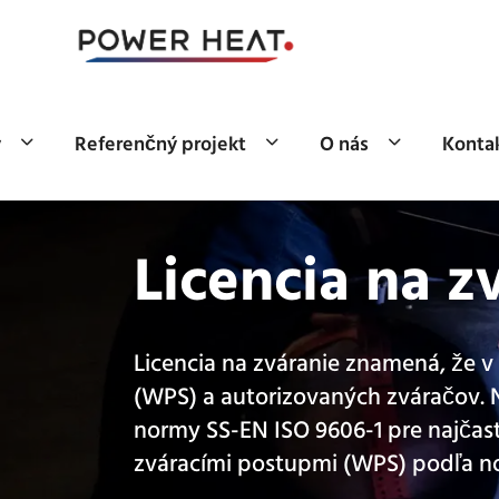
y
Referenčný projekt
O nás
Kontak
Licencia na z
Licencia na zváranie znamená, že 
(WPS) a autorizovaných zváračov. 
normy SS-EN ISO 9606-1 pre najčas
zváracími postupmi (WPS) podľa no