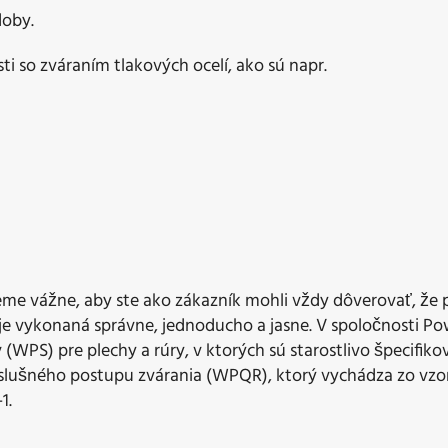
doby.
 so zváraním tlakových ocelí, ako sú napr.
eme vážne, aby ste ako zákazník mohli vždy dôverovať, že 
je vykonaná správne, jednoducho a jasne. V spoločnosti P
v (WPS) pre plechy a rúry, v ktorých sú starostlivo špecifi
íslušného postupu zvárania (WPQR), ktorý vychádza zo vzo
1.