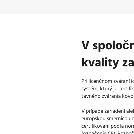
V spoločn
kvality z
Pri licenčnom zváraní
systém, ktorý je certi
tavného zvárania kovo
V prípade zariadení al
európskou smernicou o 
certifikovaní podľa no
(označenie CE). Bezpeč