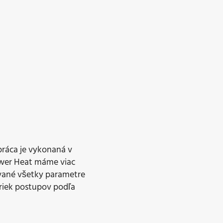
práca je vykonaná v
ower Heat máme viac
kované všetky parametre
riek postupov podľa