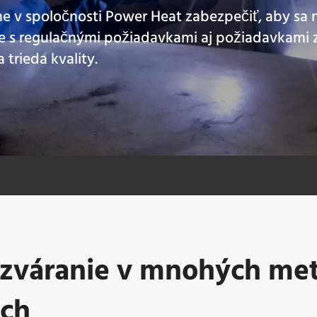
 v spoločnosti Power Heat zabezpečiť, aby sa 
de s regulačnými požiadavkami aj požiadavkami 
trieda kvality.
 zváranie v mnohých me
och