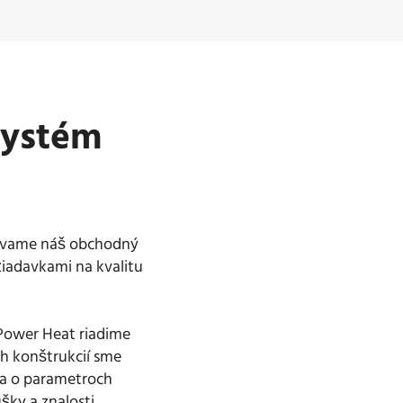
systém
užívame náš obchodný
žiadavkami na kvalitu
 Power Heat riadime
h konštrukcií sme
ia o parametroch
šky a znalosti