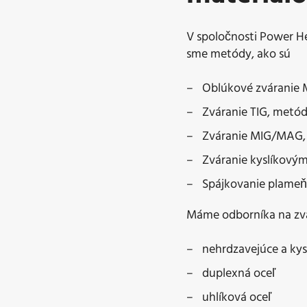
V spoločnosti Power H
sme metódy, ako sú
Oblúkové zváranie 
Zváranie TIG, metód
Zváranie MIG/MAG, m
Zváranie kyslíkový
Spájkovanie plameň
Máme odborníka na zvá
nehrdzavejúce a kys
duplexná oceľ
uhlíková oceľ