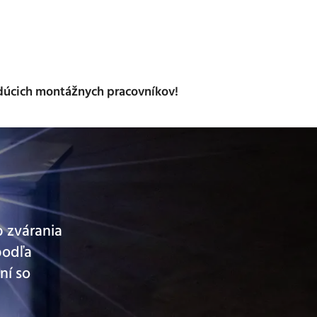
dúcich montážnych pracovníkov!
 zvárania
podľa
ní so