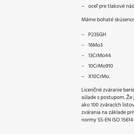
oceľ pre tlakové ná
Máme bohaté skúsenosti
P235GH
16Mo3
13CrMo44
10CrMo910
X10CrMo.
Licenčné zváranie beri
súlade s postupom. Že 
ako 100 zváracích listo
zvárania na základe pr
normy SS-EN ISO 15614-