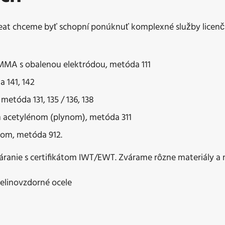
eat chceme byť schopní ponúknuť komplexné služby licenčn
MMA s obalenou elektródou, metóda 111
a 141, 142
etóda 131, 135 / 136, 138
m acetylénom (plynom), metóda 311
om, metóda 912.
ranie s certifikátom IWT/EWT. Zvárame rôzne materiály a
elinovzdorné ocele