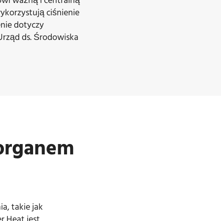
owi ważną i centralną
ykorzystują ciśnienie
nie dotyczy
Urząd ds. Środowiska
 organem
a, takie jak
r Heat jest