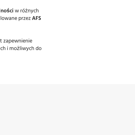
lności
w różnych
ulowane przez
AFS
st zapewnienie
ych i możliwych do