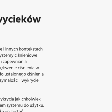
 wycieków
 i innych kontekstach
 systemy ciśnieniowe
 i zapewniania
ększenie ciśnienia w
do ustalonego ciśnienia
zymałości i wykrycie
ykrycia jakichkolwiek
iem systemu do użytku.
że on zostać