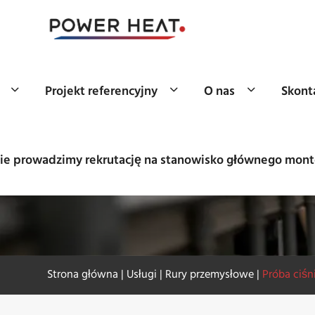
Projekt referencyjny
O nas
Skonta
e prowadzimy rekrutację na stanowisko głównego mont
303
Strona główna
|
Usługi
|
Rury przemysłowe
|
Próba ciśn