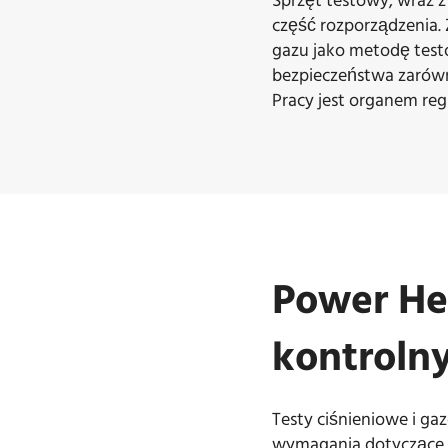
Sprzęt testowy, wraz 
część rozporządzenia. 
gazu jako metodę tes
bezpieczeństwa zarówn
Pracy jest organem reg
Power He
kontroln
Testy ciśnieniowe i ga
wymagania dotyczące cz