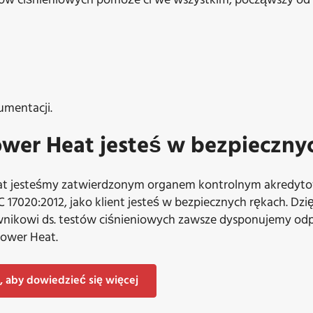
stów ciśnieniowych pomoże ci we wszystkim, począwszy od
mentacji.
wer Heat jesteś w bezpieczny
at jesteśmy zatwierdzonym organem kontrolnym akredy
C 17020:2012, jako klient jesteś w bezpiecznych rękach. Dz
nikowi ds. testów ciśnieniowych zawsze dysponujemy od
ower Heat.
i, aby dowiedzieć się więcej