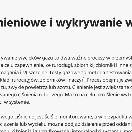
śnieniowe i wykrywanie
rywanie wycieków gazu to dwa ważne procesy w przemyśle
 celu zapewnienie, że rurociągi, zbiorniki, zbiorniki i inne
magania i są szczelne. Testy gazowe to metoda testowania
kład, rurociągów, zbiorników i naczyń. Proces obejmuje zwi
u, zwykle powietrza lub azotu. Ciśnienie jest zwiększane 
anego ciśnienia roboczego. Ma to na celu określenie wytr
ci w systemie.
owego ciśnienie jest ściśle monitorowane, a w przypadku w
iążenia lub wycieku można podjąć działania przed oddan
niu ciśnienia i zweryfikowaniu integralności systemu, mo