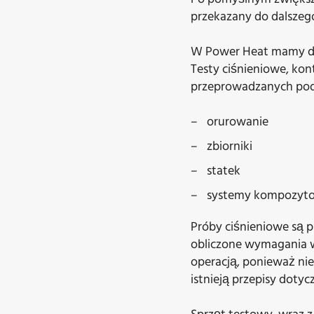
przekazany do dalszeg
W Power Heat mamy dłu
Testy ciśnieniowe, kon
przeprowadzanych podc
orurowanie
zbiorniki
statek
systemy kompozyt
Próby ciśnieniowe są p
obliczone wymagania w
operacją, ponieważ ni
istnieją przepisy dotyc