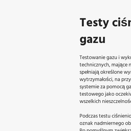
Testy ci
gazu
Testowanie gazu i wyk
technicznych, mające na
spełniają określone wy
wytrzymałości, na przy
systemie za pomocą gaz
testowego jako oczekiw
wszelkich nieszczelnoś
Podczas testu ciśnieni
oznak nadmiernego obc
Po pomyślnym zwiększe