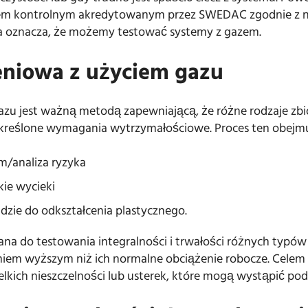
m kontrolnym akredytowanym przez SWEDAC zgodnie z n
ja oznacza, że możemy testować systemy z gazem.
eniowa z użyciem gazu
azu jest ważną metodą zapewniającą, że różne rodzaje zbi
określone wymagania wytrzymałościowe. Proces ten obejm
m/analiza ryzyka
ie wycieki
jdzie do odkształcenia plastycznego.
na do testowania integralności i trwałości różnych typów
niem wyższym niż ich normalne obciążenie robocze. Celem
elkich nieszczelności lub usterek, które mogą wystąpić po