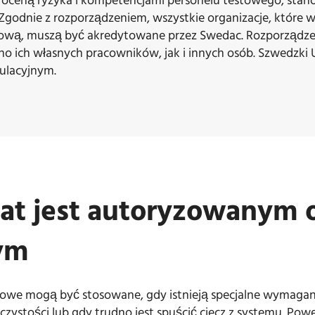
z oceną ryzyka i kompetencjami personelu testowego, stan
Zgodnie z rozporządzeniem, wszystkie organizacje, które w
tową, muszą być akredytowane przez Swedac. Rozporządze
o ich własnych pracowników, jak i innych osób. Szwedzki 
ulacyjnym.
at jest autoryzowanym
ym
zowe mogą być stosowane, gdy istnieją specjalne wymagani
ystości lub gdy trudno jest spuścić ciecz z systemu. Powe