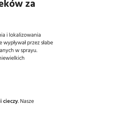
ieków za
a i lokalizowania
e wypływał przez słabe
anych w sprayu.
iewielkich
 cieczy
. Nasze