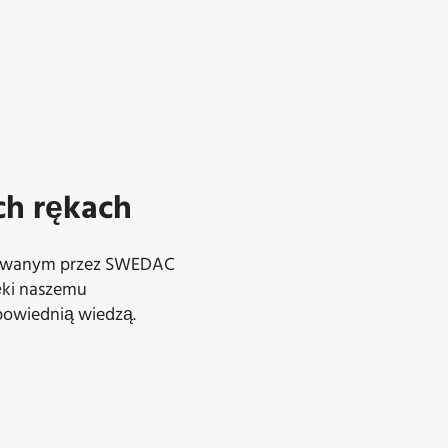
ch rękach
towanym przez SWEDAC
ięki naszemu
powiednią wiedzą.