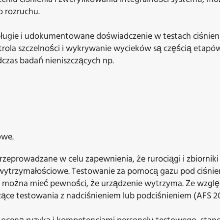
o rozruchu.
gie i udokumentowane doświadczenie w testach ciśnieni
trola szczelności i wykrywanie wycieków są częścią etapów
zas badań nieniszczących np.
owe.
rzeprowadzane w celu zapewnienia, że rurociągi i zbiorniki
ytrzymałościowe. Testowanie za pomocą gazu pod ciśnie
e można mieć pewności, że urządzenie wytrzyma. Ze wzglę
zące testowania z nadciśnieniem lub podciśnieniem (AFS 202