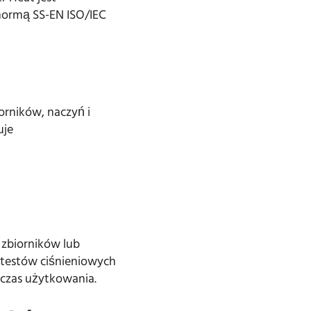
ormą SS-EN ISO/IEC
orników, naczyń i
uje
 zbiorników lub
 testów ciśnieniowych
dczas użytkowania.