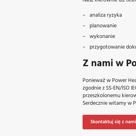
Nasz kierownik ds. te
analiza ryzyka
planowanie
wykonanie
przygotowanie doku
Z nami w Po
Ponieważ w Power He
zgodnie z SS-EN/ISO IE
przeszkolonemu kierow
Serdecznie witamy w P
Skontaktuj się z nam