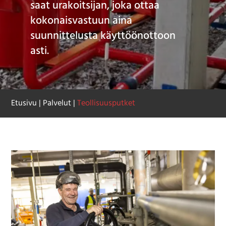
saat urakoitsijan, joka ottaa
kokonaisvastuun aina
suunnittelusta käyttöönottoon
asti.
Etusivu
|
Palvelut
|
Teollisuusputket