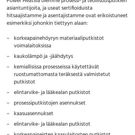
Power Heatilla olemme prosessi- ja teollisuusputkien
asiantuntijoita, ja useat sertifioiduista
hitsaajistamme ja asentajistamme ovat erikoistuneet
esimerkiksi johonkin tiettyyn alaan:
korkeapainehöyryn materiaaliputkistot
voimalaitoksissa
kaukolämpö ja -jäähdytys
kemiallisissa prosesseissa käytettävät
ruostumattomasta teräksestä valmistetut
putkistot
elintarvike- ja lääkealan putkistot
prosessiputkistojen asennukset
kaasuasennukset
elintarvike- ja lääkealan putkistot
korkeapaineisten kaasulaitosten putkistot.