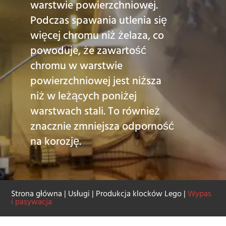
warstwie powierzchniowej.
Podczas spawania utlenia się
więcej chromu niż żelaza, co
powoduje, że zawartość
chromu w warstwie
powierzchniowej jest niższa
niż w leżących poniżej
warstwach stali. To również
znacznie zmniejsza odporność
na korozję.
Strona główna
|
Usługi
|
Produkcja klocków Lego
|
Wypas
i pasywacja