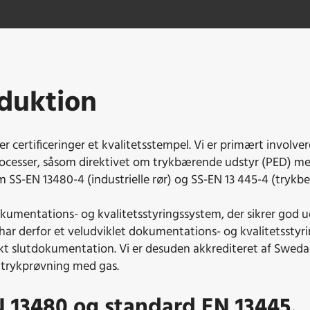
oduktion
r certificeringer et kvalitetsstempel. Vi er primært involvere
ocesser, såsom direktivet om trykbærende udstyr (PED) me
 SS-EN 13480-4 (industrielle rør) og SS-EN 13 445-4 (trykbe
okumentations- og kvalitetsstyringssystem, der sikrer god u
ar derfor et veludviklet dokumentations- og kvalitetsstyri
kt slutdokumentation. Vi er desuden akkrediteret af Swed
 trykprøvning med gas.
 13480 og standard EN 13445.