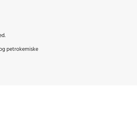
ed.
 og petrokemiske