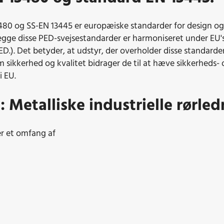
80 og SS-EN 13445 er europæiske standarder for design og f
gge disse PED-svejsestandarder er harmoniseret under EU's
.). Det betyder, at udstyr, der overholder disse standarde
 sikkerhed og kvalitet bidrager de til at hæve sikkerheds- 
i EU.
 Metalliske industrielle rørled
r et omfang af