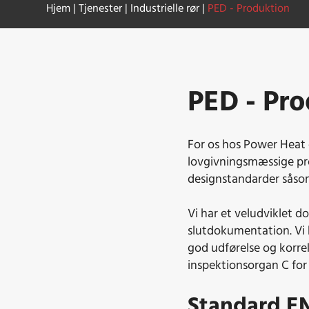
Hjem
|
Tjenester
|
Industrielle rør
|
PED - Produktion
PED - Pr
For os hos Power Heat e
lovgivningsmæssige pr
designstandarder såsom
Vi har et veludviklet d
slutdokumentation. Vi h
god udførelse og korre
inspektionsorgan C for
Standard EN