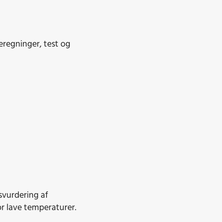
beregninger, test og
svurdering af
for lave temperaturer.