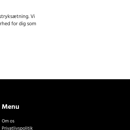
astryksætning. Vi
erhed for dig som
Menu
Om os
Privatlivspolitik