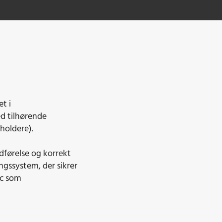
t i
d tilhørende
holdere).
dførelse og korrekt
ngssystem, der sikrer
ac som