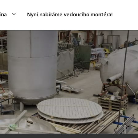
ina
Nyní nabíráme vedoucího montéra!