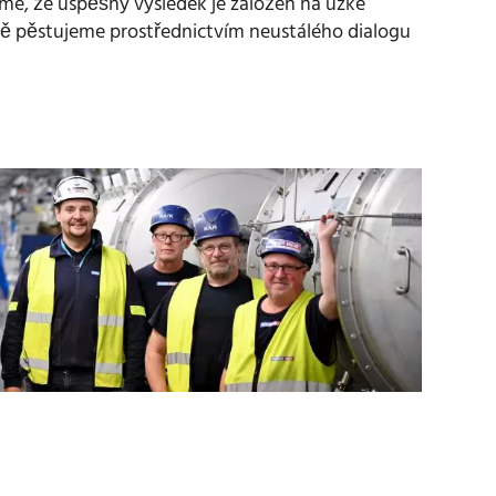
me, že úspěšný výsledek je založen na úzké
ně pěstujeme prostřednictvím neustálého dialogu