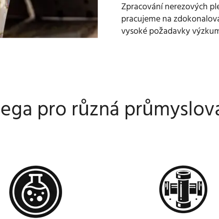
Zpracování nerezových ple
pracujeme na zdokonalován
vysoké požadavky výzkum
ega pro různá průmyslov