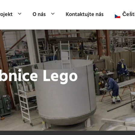
rojekt
O nás
Kontaktujte nás
Češt
bnice Lego