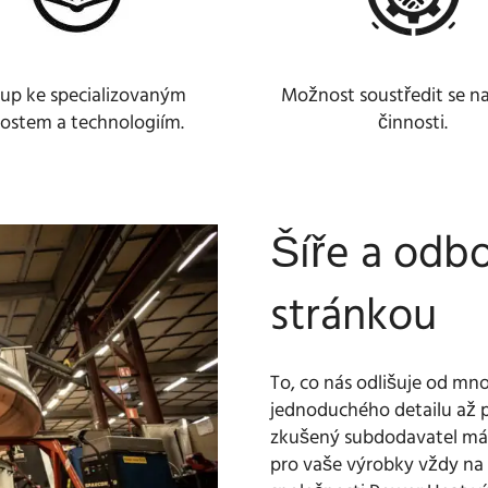
tup ke specializovaným
Možnost soustředit se na
lostem a technologiím.
činnosti.
Šíře a odbo
stránkou
To, co nás odlišuje od mno
jednoduchého detailu až p
zkušený subdodavatel mám
pro vaše výrobky vždy na 