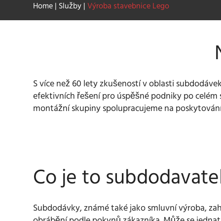
Home
|
Služby
|
Výroba stavebnice Lego
S více než 60 lety zkušeností v oblasti subdodá
efektivních řešení pro úspěšné podniky po celém s
montážní skupiny spolupracujeme na poskytování 
Co je to subdodavatel
Subdodávky, známé také jako smluvní výroba, zah
obrábění podle pokynů zákazníka. Může se jednat 