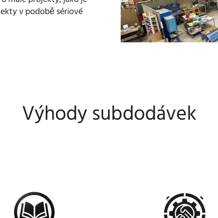
jekty v podobě sériové
Výhody subdodávek