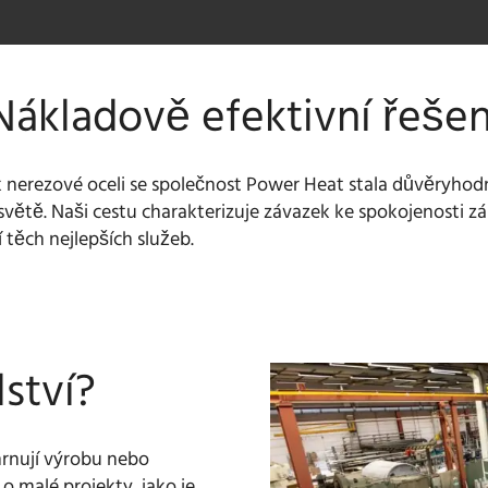
Nákladově efektivní řešen
vek nerezové oceli se společnost Power Heat stala důvěry
větě. Naši cestu charakterizuje závazek ke spokojenosti zá
těch nejlepších služeb.
ství?
rnují výrobu nebo
o malé projekty, jako je