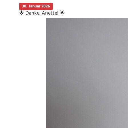
30. Januar 2026
🌟 Danke, Anette! 🌟